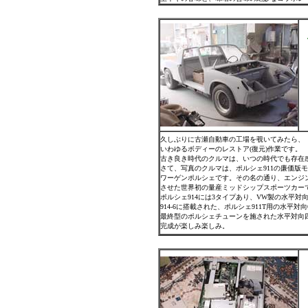
久しぶりに古瀬自動車の工場を覗いてみたら、
いわゆるボディーのレストア(復元)作業です。
古き良き時代のクルマは、いつの時代でも存在
さて、写真のクルマは、ポルシェ911の廉価版モ
ワーゲンポルシェです。その名の通り、エンジ
させた世界初の量産ミッドシップスポーツカー
ポルシェ914には3タイプあり、VW製の水平対
914-6に搭載された、ポルシェ911T用の水平対
最終型のポルシェチューンを施された水平対向
完成が楽しみ楽しみ。