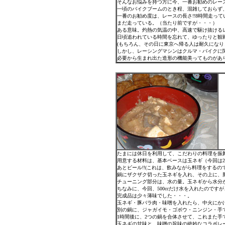
そんなお悩みを持つ方に今、一番お勧めのレースは
一頃のバイクブームのとき程、混雑しておらず
一番のお勧め度は、レースの長さ!!8時間走っ
まだ走っている。（当たり前ですが・・・）
ある意味。灼熱の気温の中、高速で駆け抜ける
日頃追われている時間を忘れて、ゆったりと観
(もちろん、その日に東京へ帰る人は耐久になり
しかし、レーシングマシンはクルマ・バイクに関
必要から生まれ出た造形の機能美ってものがあ
たまには休日を利用して、こだわりの料理を振
用意する材料は、基本ベースは玉ネギ（今回は2
あとビール!!(これは、飲みながら料理をする
鍋にザクザク切った玉ネギを入れ、その上に、豚
チューニング部分は、水の量。玉ネギから水分
ちなみに、今回、500ccだけ水を入れたのです
完成品は少々薄味でした・・・。
玉ネギ・豚バラ肉・味噌を入れたら、中火にか
別の鍋に、ジャガイモ・ゴボウ・ニンジン・手
1時間後に、2つの鍋を合体させて、これまた手で
玉ネギの甘味と、味噌の旨味の絶妙なコラボレ