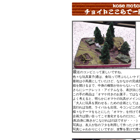
最
近のコンビニって楽しいですね。
色々な玩具菓子(通は、食玩って呼ぶらしいケド
最初は小馬鹿にしていたけど、なかなかの完成
箱を開けるまで、中身の種類が分からないって
さらにシークレット・アイテムなる、表沙汰に
この手の商品は「オマケ付きのお菓子」ではな
よく考えると、明らかにオマケの玩具がメイン
「大人に玩具を買わせる」ための企画としては
流行れば当然、ライバルも出現。今コンビニの
様々なテーマをもとにした「オマケ」を付けて
企画力は競い合ってこそ進化するものだけに、
(私自身に飽きがこなければの話ですが・・・)
写真は、友人が缶のフタを利用して作ったジオ
写真じゃわかりにくいですが、攻撃を受けて煙り