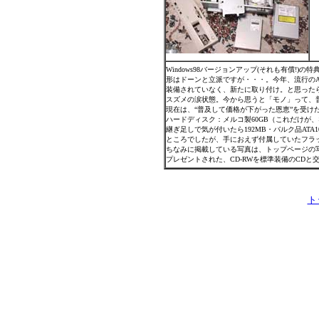
Windows98バージョンアップ(それも有償!)
形はドーンと立派ですが・・・。今年、流行のA
装備されていなく、新たに取り付け。と思った
スズメの涙状態。今から思うと「モノ」って、
現在は、“普及して価格が下がった恩恵”を受け
ハードディスク：メルコ製60GB（これだけが
継ぎ足しで気が付いたら192MB・バルク品AT
ところでしたが、手におえず付属していたフラ
ちなみに掲載している写真は、トップページの写真を
プレゼントされた、CD-RWを標準装備のCDと
ト