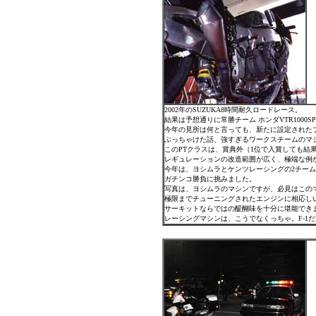
2002年のSUZUKA8時間耐久ロードレース。
結果は予想通りに常勝チーム ホンダVTR1000
今年の見所は何と言っても、新たに設定されたプ
ぶっちゃけた話、強すぎるワークスチームのマ
このPTクラスは、賞典外（1位で入賞しても結
レギュレーションの改造範囲が広く、極端な例がM
今年は、ヨシムラとケンツレーシングの2チー
ガチンコ勝負に挑みました。
写真は、ヨシムラのマシンですが、必見はこのマ
極限までチューニングされたエンジンに相応し
サーキットならではの醍醐味を十分に堪能でき
レーシングマシンは、こうでなくっちゃ。F-1