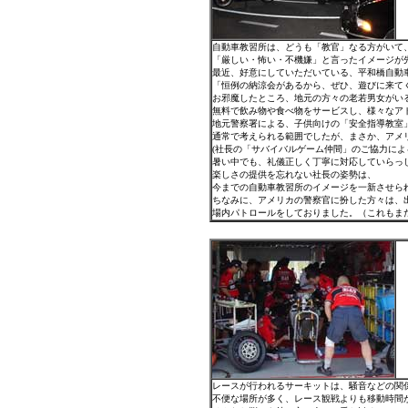
自動車教習所は、どうも「教官」なる方がいて
「厳しい・怖い・不機嫌」と言ったイメージが
最近、好意にしていただいている、平和橋自動
「恒例の納涼会があるから、ぜひ、遊びに来て
お邪魔したところ、地元の方々の老若男女がい
無料で飲み物や食べ物をサービスし、様々なアト
地元警察署による、子供向けの「安全指導教室
通常で考えられる範囲でしたが、まさか、アメ
(社長の「サバイバルゲーム仲間」のご協力に
暑い中でも、礼儀正しく丁寧に対応していらっ
楽しさの提供を忘れない社長の姿勢は、
今までの自動車教習所のイメージを一新させら
ちなみに、アメリカの警察官に扮した方々は、
場内パトロールをしておりました。（これもま
レースが行われるサーキットは、騒音などの関
不便な場所が多く、レース観戦よりも移動時間