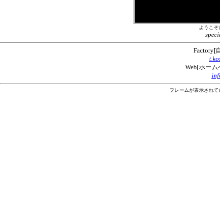
ようこそ
speci
Facto
t.k
Web[ホー
in
フレームが表示されて